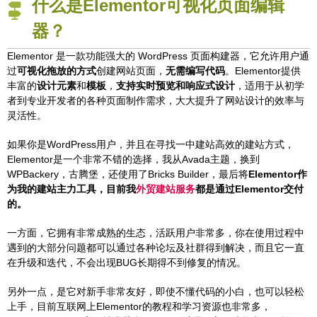
什么是Elementor可视化页面编辑
器？
Elementor 是一款功能强大的 WordPress 页面构建器，它允许用户通
过
可视化拖放的方式
创建网站页面，
无需编写代码
。Elementor提供
丰富的
设计元素
和
模板
，
支持实时预览和响应式设计
，适用于从初学
者到专业开发者的各种页面制作需求，大大提升了网站设计的效率与
灵活性。
如果你是WordPress用户，并且在寻找一中建站高效的建站方式，
Elementor是一个非常不错的选择，我从Avada主题，换到
WPBackery，古腾堡，还使用了Bricks Builder，最后将
Elementor作
为我的建站主力工具，目前我
外贸建站服务
都是通过Elementor交付
的。
一方面，它拥有非常成熟的生态，活跃用户非常多，你在使用过程中
遇到的大部分问题都可以通过各种论坛及社群得到解决，而且它一直
在升级和迭代，不会出现BUG长期得不到修复的情况。
另外一点，是它对新手非常友好，即使不懂代码的小白，也可以轻松
上手，目前互联网上Elementor的教程和学习资源也非常多，