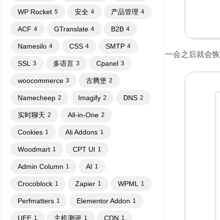
WP Rocket
安全
产品管理
5
4
4
ACF
GTranslate
B2B
4
4
4
Namesilo
CSS
SMTP
4
4
4
一会之后就会恢
SSL
多语言
Cpanel
3
3
3
woocommerce
古腾堡
3
2
Namecheep
Imagify
DNS
2
2
2
实时聊天
All-in-One
2
2
Cookies
Ali Addons
1
1
Woodmart
CPT UI
1
1
Admin Column
AI
1
1
Crocoblock
Zapier
WPML
1
1
1
Perfmatters
Elementor Addon
1
1
UEE
主机测评
CDN
1
1
1