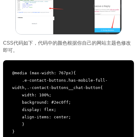
CSS代码如下，代码中的颜色根据你自己的网站主题色修改
即可。
@media (max-width: 767px){

    .e-contact-buttons.has-mobile-full-
width,.-contact-buttons__chat-button{

    width: 100%;

    background: #2ec0ff;

    display: flex;

    align-items: center;

    }

}