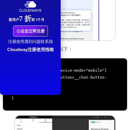
7 折
新用户
前 3个月
点击立即注册
注册使用遇到问题联系我
官方也提供一段修正的代码如下：
Cloudway注册使用指南
body[data-elementor-device-mode="mobile"] 
selector .e-contact-buttons__chat-button-
container {

min-width: 100%;

}