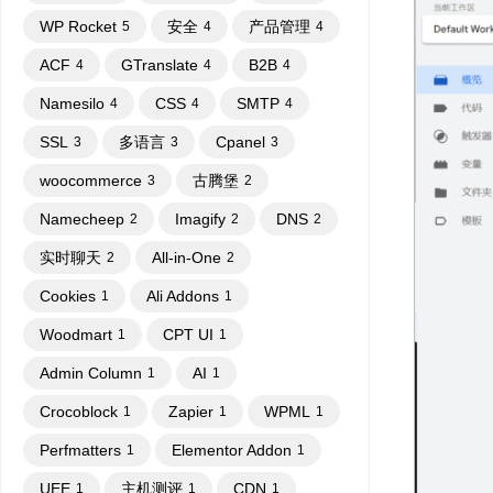
WP Rocket
安全
产品管理
5
4
4
ACF
GTranslate
B2B
4
4
4
Namesilo
CSS
SMTP
4
4
4
SSL
多语言
Cpanel
3
3
3
woocommerce
古腾堡
3
2
Namecheep
Imagify
DNS
2
2
2
实时聊天
All-in-One
2
2
Cookies
Ali Addons
1
1
Woodmart
CPT UI
1
1
Admin Column
AI
1
1
Crocoblock
Zapier
WPML
1
1
1
Perfmatters
Elementor Addon
1
1
UEE
主机测评
CDN
1
1
1